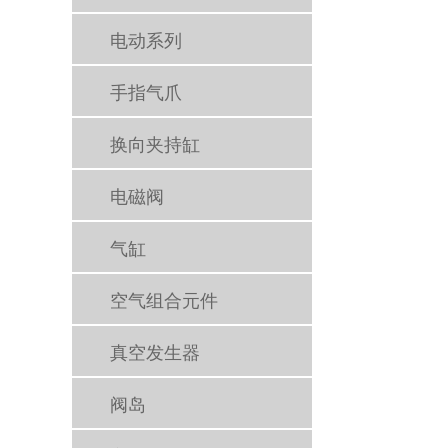
电动系列
手指气爪
换向夹持缸
电磁阀
气缸
空气组合元件
真空发生器
阀岛