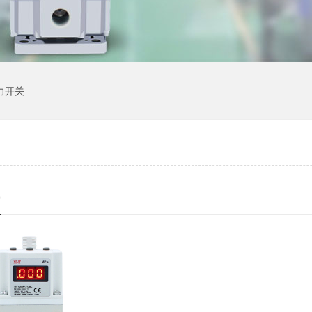
力开关
0